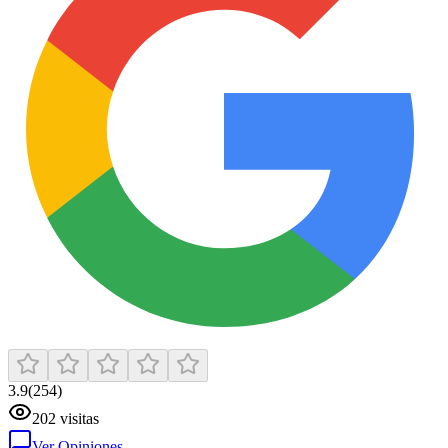
3.9
(
254
)
202
visitas
Ver Opiniones