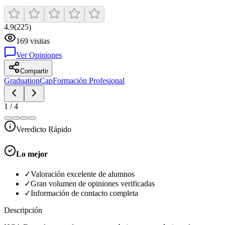
4.9
(
225
)
169
visitas
Ver Opiniones
Compartir
GraduationCap
Formación Profesional
1
/
4
Veredicto Rápido
Lo mejor
✓
Valoración excelente de alumnos
✓
Gran volumen de opiniones verificadas
✓
Información de contacto completa
Descripción