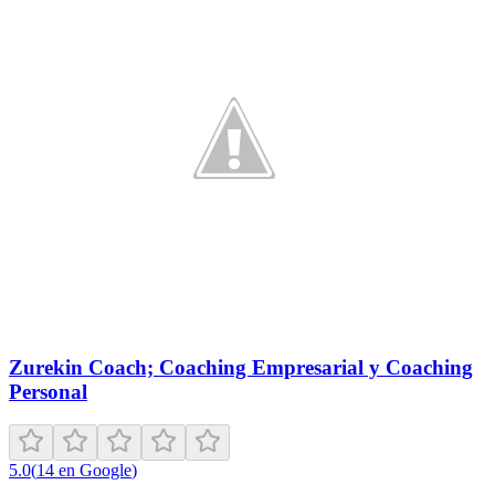
Zurekin Coach; Coaching Empresarial y Coaching
Personal
5.0
(
14
en Google
)