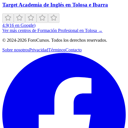
Target Academia de Inglés en Tolosa e Ibarra
4.9
(
16
en Google
)
Ver más centros de
Formación Profesional
en
Tolosa
→
©
2024-2026
ForoCursos. Todos los derechos reservados.
Sobre nosotros
Privacidad
Términos
Contacto