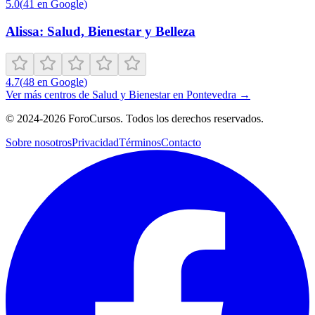
5.0
(
41
en Google
)
Alissa: Salud, Bienestar y Belleza
4.7
(
48
en Google
)
Ver más centros de
Salud y Bienestar
en
Pontevedra
→
©
2024-2026
ForoCursos. Todos los derechos reservados.
Sobre nosotros
Privacidad
Términos
Contacto