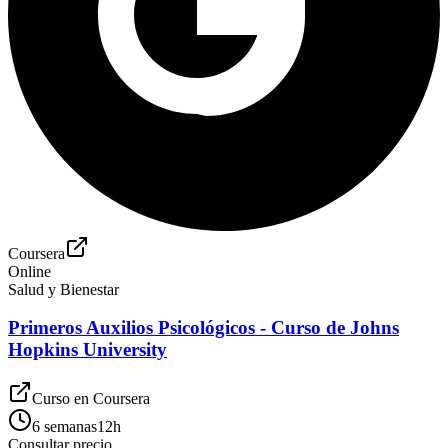
Coursera
Online
Salud y Bienestar
Primeros Auxilios Psicológicos - Curso de Johns
Hopkins University
Curso en
Coursera
6 semanas
12
h
Consultar precio