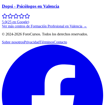
Dopsi - Psicólogos en Valencia
5.0
(
25
en Google
)
Ver más centros de
Formación Profesional
en
Valencia
→
©
2024-2026
ForoCursos. Todos los derechos reservados.
Sobre nosotros
Privacidad
Términos
Contacto