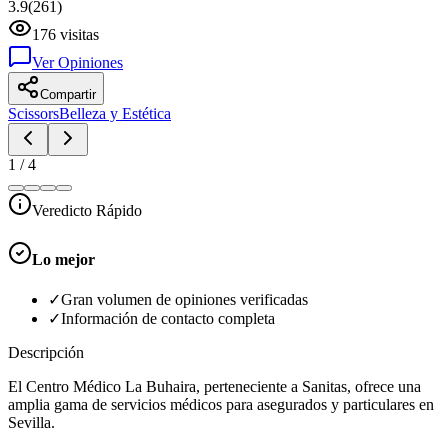
3.9
(
261
)
176
visitas
Ver Opiniones
Compartir
Scissors
Belleza y Estética
1
/
4
Veredicto Rápido
Lo mejor
✓
Gran volumen de opiniones verificadas
✓
Información de contacto completa
Descripción
El Centro Médico La Buhaira, perteneciente a Sanitas, ofrece una
amplia gama de servicios médicos para asegurados y particulares en
Sevilla.