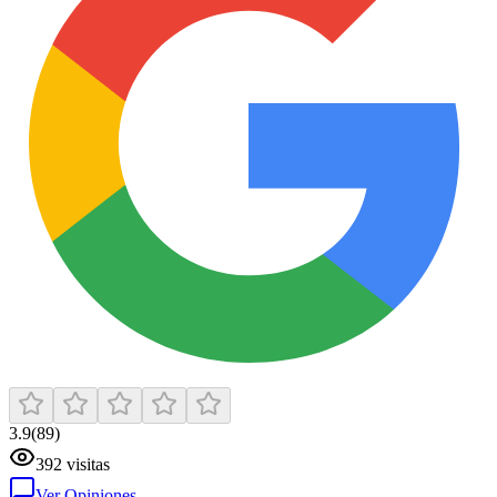
3.9
(
89
)
392
visitas
Ver Opiniones