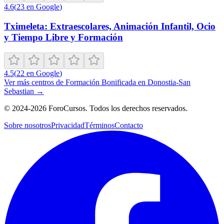
4.6
(
23
en Google
)
Tximeleta: Extraescolares, Animación Infantil, Ocio
y Tiempo Libre y Formación
4.5
(
22
en Google
)
Ver más centros de
Formación Bonificada
en
Donostia-San
Sebastian
→
©
2024-2026
ForoCursos. Todos los derechos reservados.
Sobre nosotros
Privacidad
Términos
Contacto