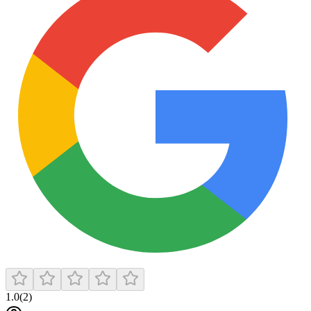
1.0
(
2
)