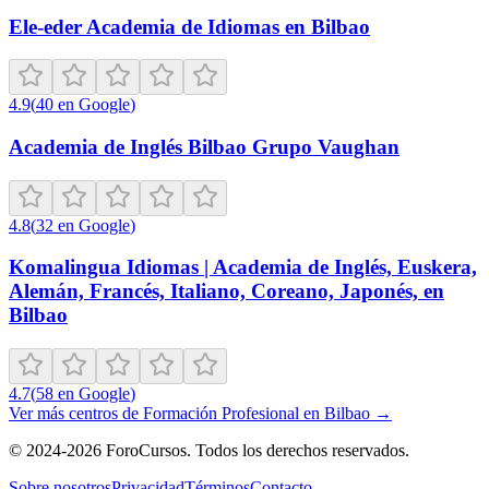
Ele-eder Academia de Idiomas en Bilbao
4.9
(
40
en Google
)
Academia de Inglés Bilbao Grupo Vaughan
4.8
(
32
en Google
)
Komalingua Idiomas | Academia de Inglés, Euskera,
Alemán, Francés, Italiano, Coreano, Japonés, en
Bilbao
4.7
(
58
en Google
)
Ver más centros de
Formación Profesional
en
Bilbao
→
©
2024-2026
ForoCursos. Todos los derechos reservados.
Sobre nosotros
Privacidad
Términos
Contacto