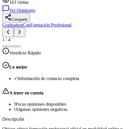
163
visitas
Ver Opiniones
Compartir
GraduationCap
Formación Profesional
1
/
4
Veredicto Rápido
Lo mejor
✓
Información de contacto completa
A tener en cuenta
!
Pocas opiniones disponibles
!
Algunas opiniones negativas
Descripción
Obicex ofrece formación profesional oficial en modalidad online y