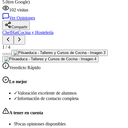
5.0
(en Google)
102
visitas
Ver Opiniones
Compartir
ChefHat
Cocina y Hostelería
1
/
4
Veredicto Rápido
Lo mejor
✓
Valoración excelente de alumnos
✓
Información de contacto completa
A tener en cuenta
!
Pocas opiniones disponibles