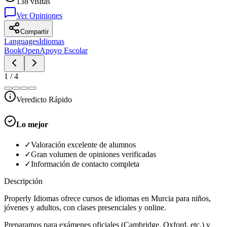
138
visitas
Ver Opiniones
Compartir
Languages
Idiomas
BookOpen
Apoyo Escolar
1
/
4
Veredicto Rápido
Lo mejor
✓
Valoración excelente de alumnos
✓
Gran volumen de opiniones verificadas
✓
Información de contacto completa
Descripción
Properly Idiomas ofrece cursos de idiomas en Murcia para niños,
jóvenes y adultos, con clases presenciales y online.
Preparamos para exámenes oficiales (Cambridge, Oxford, etc.) y