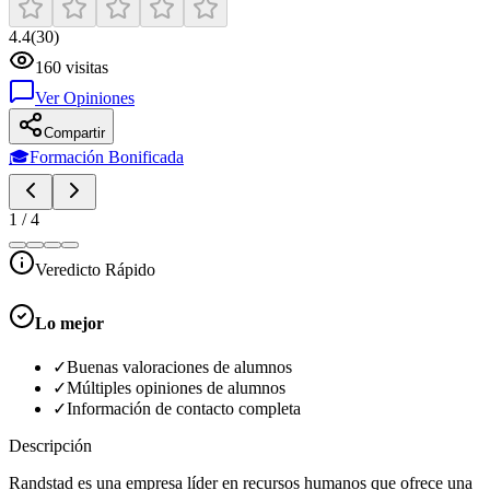
4.4
(
30
)
160
visitas
Ver Opiniones
Compartir
🎓
Formación Bonificada
1
/
4
Veredicto Rápido
Lo mejor
✓
Buenas valoraciones de alumnos
✓
Múltiples opiniones de alumnos
✓
Información de contacto completa
Descripción
Randstad es una empresa líder en recursos humanos que ofrece una