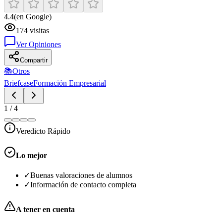
4.4
(en Google)
174
visitas
Ver Opiniones
Compartir
📚
Otros
Briefcase
Formación Empresarial
1
/
4
Veredicto Rápido
Lo mejor
✓
Buenas valoraciones de alumnos
✓
Información de contacto completa
A tener en cuenta