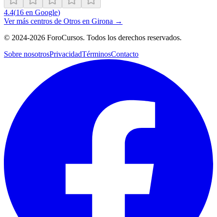
4.4
(
16
en Google
)
Ver más centros de
Otros
en
Girona
→
©
2024-2026
ForoCursos. Todos los derechos reservados.
Sobre nosotros
Privacidad
Términos
Contacto