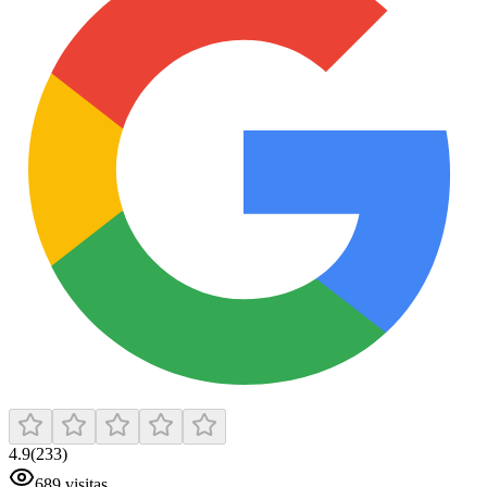
4.9
(
233
)
689
visitas