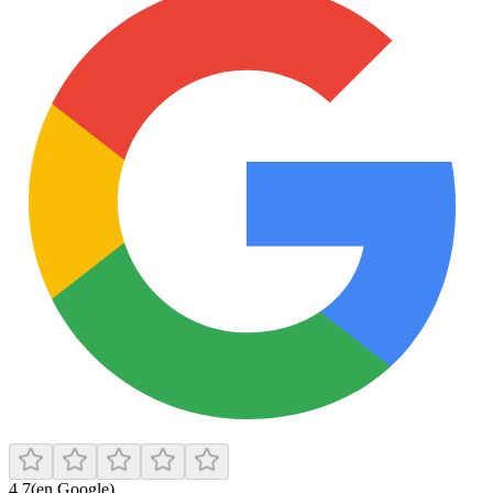
4.7
(en Google)