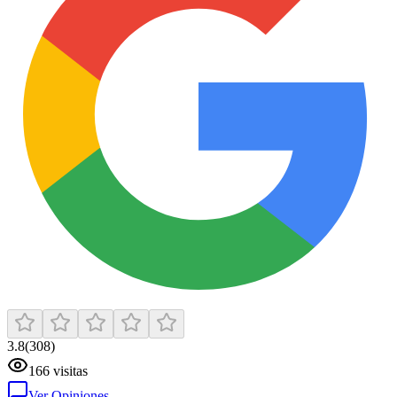
3.8
(
308
)
166
visitas
Ver Opiniones