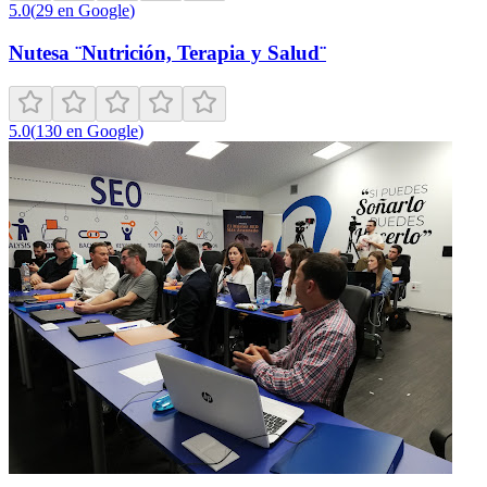
5.0
(
29
en Google
)
Nutesa ¨Nutrición, Terapia y Salud¨
5.0
(
130
en Google
)