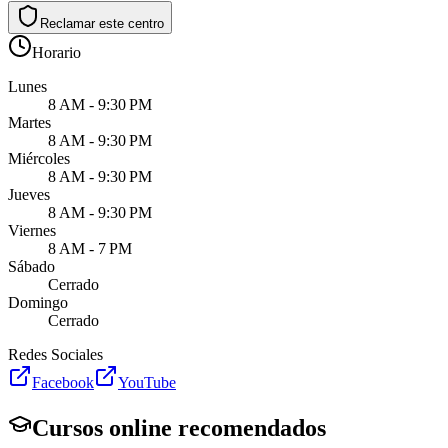
Reclamar este centro
Horario
Lunes
8 AM - 9:30 PM
Martes
8 AM - 9:30 PM
Miércoles
8 AM - 9:30 PM
Jueves
8 AM - 9:30 PM
Viernes
8 AM - 7 PM
Sábado
Cerrado
Domingo
Cerrado
Redes Sociales
Facebook
YouTube
Cursos online recomendados