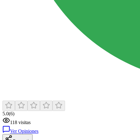
5.0
(
6
)
118
visitas
Ver Opiniones