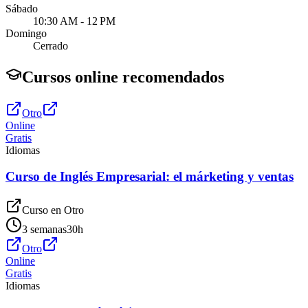
Sábado
10:30 AM - 12 PM
Domingo
Cerrado
Cursos online recomendados
Otro
Online
Gratis
Idiomas
Curso de Inglés Empresarial: el márketing y ventas
Curso en
Otro
3 semanas
30
h
Otro
Online
Gratis
Idiomas