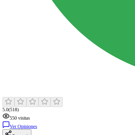
5.0
(
518
)
550
visitas
Ver Opiniones