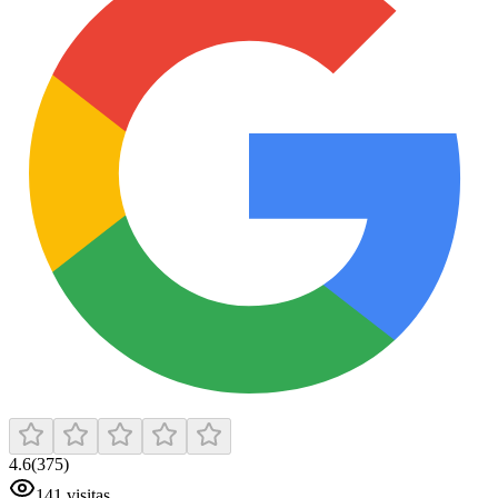
4.6
(
375
)
141
visitas