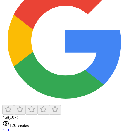
4.9
(
107
)
126
visitas