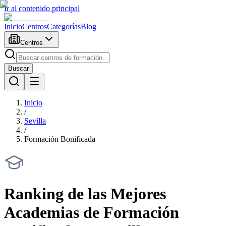
Ir al contenido principal
Inicio
Centros
Categorías
Blog
Centros
Buscar
Inicio
/
Sevilla
/
Formación Bonificada
Ranking de las Mejores
Academias de
Formación