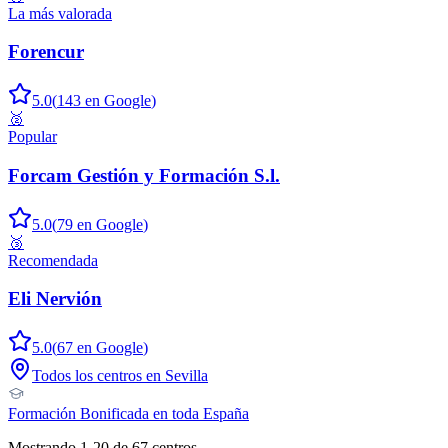
La más valorada
Forencur
5.0
(
143
en Google
)
🥈
Popular
Forcam Gestión y Formación S.l.
5.0
(
79
en Google
)
🥉
Recomendada
Eli Nervión
5.0
(
67
en Google
)
Todos los centros en
Sevilla
Formación Bonificada
en toda España
Mostrando
1
-
20
de
67
centros