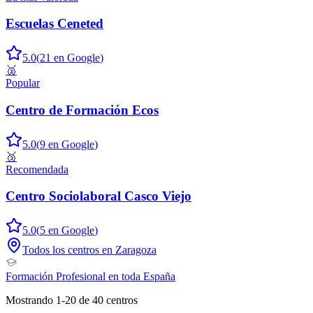
Escuelas Ceneted
5.0
(
21
en Google
)
🥈
Popular
Centro de Formación Ecos
5.0
(
9
en Google
)
🥉
Recomendada
Centro Sociolaboral Casco Viejo
5.0
(
5
en Google
)
Todos los centros en
Zaragoza
Formación Profesional
en toda España
Mostrando
1
-
20
de
40
centros