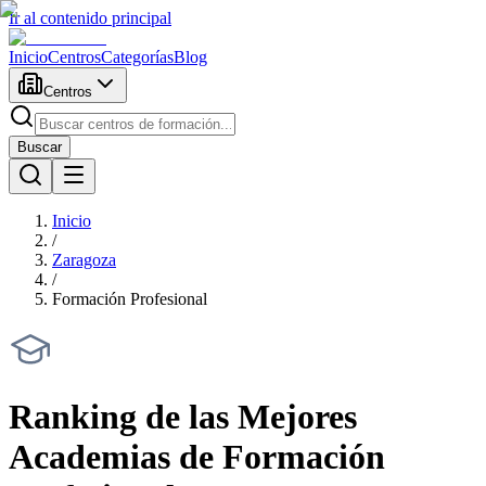
Ir al contenido principal
Inicio
Centros
Categorías
Blog
Centros
Buscar
Inicio
/
Zaragoza
/
Formación Profesional
Ranking de las Mejores
Academias de
Formación