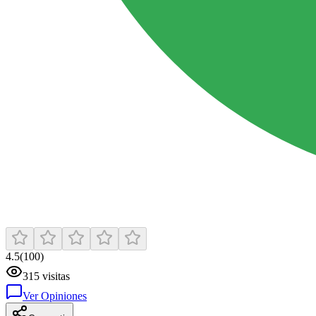
4.5
(
100
)
315
visitas
Ver Opiniones