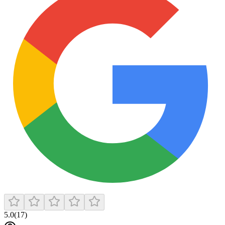
5.0
(
17
)