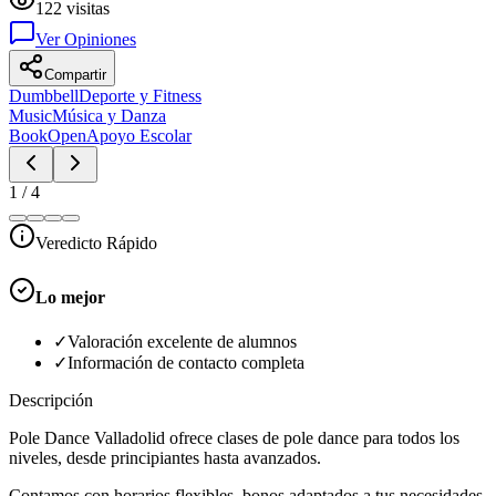
122
visitas
Ver Opiniones
Compartir
Dumbbell
Deporte y Fitness
Music
Música y Danza
BookOpen
Apoyo Escolar
1
/
4
Veredicto Rápido
Lo mejor
✓
Valoración excelente de alumnos
✓
Información de contacto completa
Descripción
Pole Dance Valladolid ofrece clases de pole dance para todos los
niveles, desde principiantes hasta avanzados.
Contamos con horarios flexibles, bonos adaptados a tus necesidades