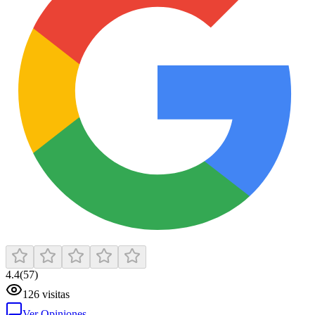
4.4
(
57
)
126
visitas
Ver Opiniones