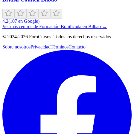
4.2
(
107
en Google
)
Ver más centros de
Formación Bonificada
en
Bilbao
→
©
2024-2026
ForoCursos. Todos los derechos reservados.
Sobre nosotros
Privacidad
Términos
Contacto