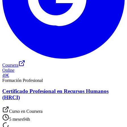
Coursera
Online
49€
Formación Profesional
Certificado Profesional en Recursos Humanos
(HRCI)
Curso en
Coursera
5 meses
94
h