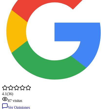
4.1
(
36
)
87
visitas
Ver Opiniones