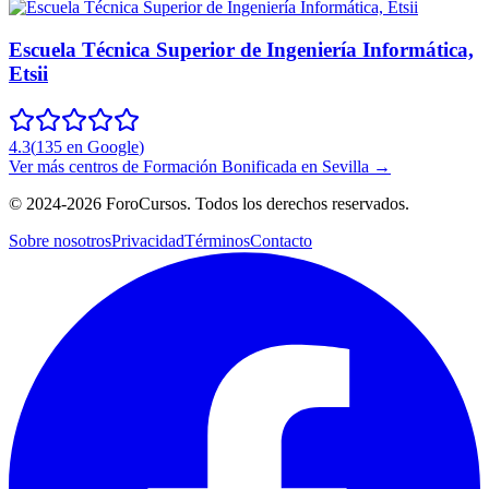
Escuela Técnica Superior de Ingeniería Informática,
Etsii
4.3
(
135
en Google
)
Ver más centros de
Formación Bonificada
en
Sevilla
→
©
2024-2026
ForoCursos. Todos los derechos reservados.
Sobre nosotros
Privacidad
Términos
Contacto