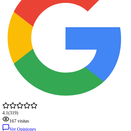
4.1
(
319
)
167
visitas
Ver Opiniones