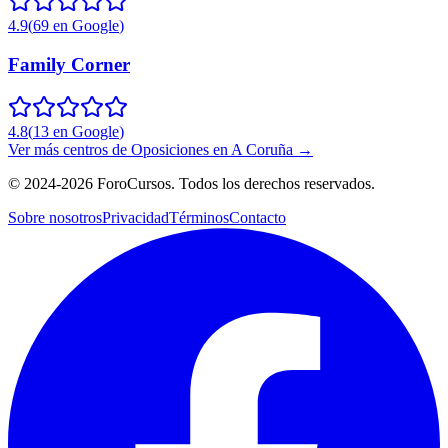
4.9
(
69
en Google
)
Family Corner
4.8
(
13
en Google
)
Ver más centros de
Oposiciones
en
A Coruña
→
©
2024-2026
ForoCursos. Todos los derechos reservados.
Sobre nosotros
Privacidad
Términos
Contacto