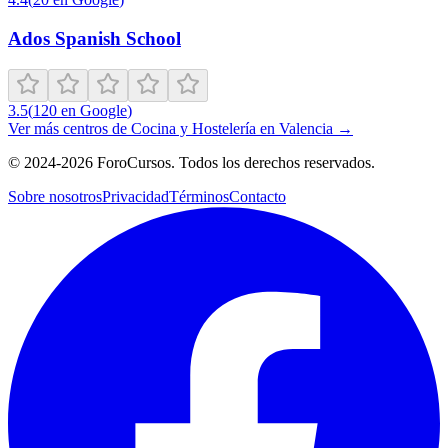
Ados Spanish School
3.5
(
120
en Google
)
Ver más centros de
Cocina y Hostelería
en
Valencia
→
©
2024-2026
ForoCursos. Todos los derechos reservados.
Sobre nosotros
Privacidad
Términos
Contacto