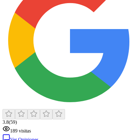
3.8
(
59
)
189
visitas
Ver Opiniones