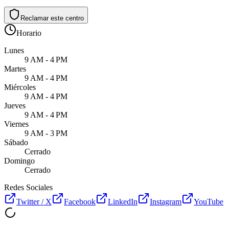
Reclamar este centro
Horario
Lunes
9 AM - 4 PM
Martes
9 AM - 4 PM
Miércoles
9 AM - 4 PM
Jueves
9 AM - 4 PM
Viernes
9 AM - 3 PM
Sábado
Cerrado
Domingo
Cerrado
Redes Sociales
Twitter / X
Facebook
LinkedIn
Instagram
YouTube