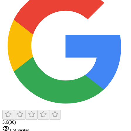
3.6
(
30
)
174
visitas