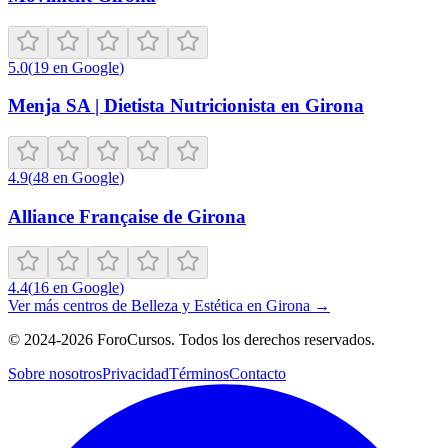
5.0
(
19
en Google
)
Menja SA | Dietista Nutricionista en Girona
4.9
(
48
en Google
)
Alliance Française de Girona
4.4
(
16
en Google
)
Ver más centros de
Belleza y Estética
en
Girona
→
©
2024-2026
ForoCursos. Todos los derechos reservados.
Sobre nosotros
Privacidad
Términos
Contacto