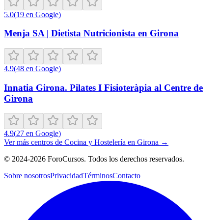
5.0
(
19
en Google
)
Menja SA | Dietista Nutricionista en Girona
4.9
(
48
en Google
)
Innatia Girona. Pilates I Fisioteràpia al Centre de
Girona
4.9
(
27
en Google
)
Ver más centros de
Cocina y Hostelería
en
Girona
→
©
2024-2026
ForoCursos. Todos los derechos reservados.
Sobre nosotros
Privacidad
Términos
Contacto