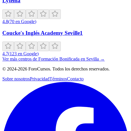
Lytema
4.8
(
70
en Google
)
Coucke's Inglés Academy Seville1
4.7
(
123
en Google
)
Ver más centros de
Formación Bonificada
en
Sevilla
→
©
2024-2026
ForoCursos. Todos los derechos reservados.
Sobre nosotros
Privacidad
Términos
Contacto