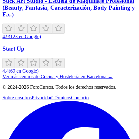
Stick Art Studio - Escuela de Maquillaje Profesional
(Beauty, Fantasía, Caracterización, Body Painting y
F.x.)
4.9
(
123
en Google
)
Start Up
4.4
(
69
en Google
)
Ver más centros de
Cocina y Hostelería
en
Barcelona
→
©
2024-2026
ForoCursos. Todos los derechos reservados.
Sobre nosotros
Privacidad
Términos
Contacto