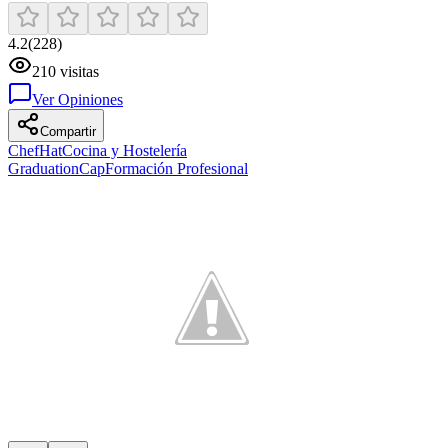
4.2
(
228
)
210
visitas
Ver Opiniones
Compartir
ChefHat
Cocina y Hostelería
GraduationCap
Formación Profesional